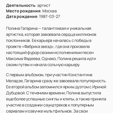
Деятельность
:
артист
Место рождения
:
Москва
Дата рождения
:
1987-03-27
Полина Гагарина — талантливая и уникальная
артистка, которая завоевала сердца миллионов
поклонников. Ее карьера началась с победы в
проекте «Фабрика звезд», где она произвела
настоящий фурор своими исполнениями песен
Максима Фадеева. Однако, Полина решила идти
своим путем и начала сольную карьеру.
С первым альбомом, при участии Константина
Меладзе, Гагарина сразу же завоевала популярность.
Ее второй альбом запомнился ярким дуэтом с Ириной
Дубцовой. С течением времени, Полина выпустила
еще более успешные синглы и клипы, а также приняла
участие в создании саундтреков к популярным
сериалам и озвучке мультфильмов. За свои