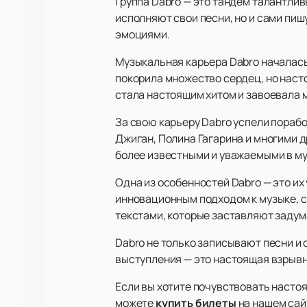
Группа Dabro — это тандем талантлив
исполняют свои песни, но и сами пиш
эмоциями.
Музыкальная карьера Dabro началась в
покорила множество сердец, но наст
стала настоящим хитом и завоевала 
За свою карьеру Dabro успели порабо
Джиган, Полина Гагарина и многими д
более известными и уважаемыми в м
Одна из особенностей Dabro — это их
инновационным подходом к музыке, с
текстами, которые заставляют задум
Dabro не только записывают песни и 
выступления — это настоящая взрывн
Если вы хотите почувствовать настоя
можете
купить билеты
на нашем сай