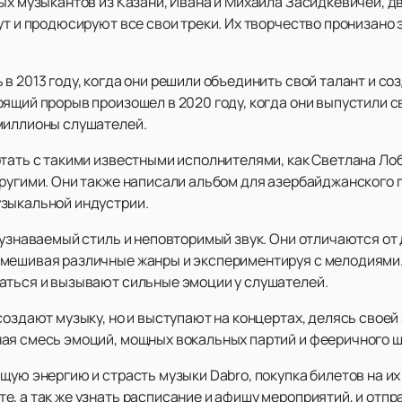
ых музыкантов из Казани, Ивана и Михаила Засидкевичей, дв
ут и продюсируют все свои треки. Их творчество пронизано
 2013 году, когда они решили объединить свой талант и соз
оящий прорыв произошел в 2020 году, когда они выпустили 
миллионы слушателей.
тать с такими известными исполнителями, как Светлана Лоб
ругими. Они также написали альбом для азербайджанского п
узыкальной индустрии.
 узнаваемый стиль и неповторимый звук. Они отличаются от
мешивая различные жанры и экспериментируя с мелодиями.
аться и вызывают сильные эмоции у слушателей.
создают музыку, но и выступают на концертах, делясь своей 
ая смесь эмоций, мощных вокальных партий и фееричного ш
щую энергию и страсть музыки Dabro, покупка билетов на и
те, а так же узнать расписание и афишу мероприятий, и от