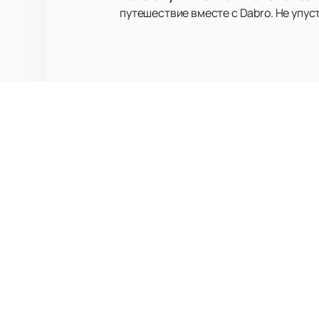
путешествие вместе с Dabro. Не упу
Концерты
Новости
Участники