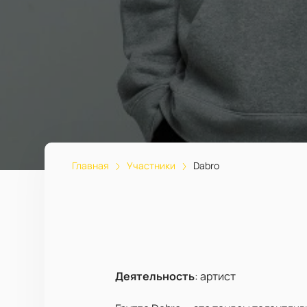
Главная
Участники
Dabro
Деятельность
:
артист