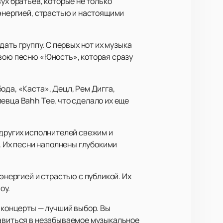
ух братьев, которые не только
 энергией, страстью и настоящими
дать группу. С первых нот их музыка
свою песню «Юность», которая сразу
ода, «Каста», Децл, Рем Дигга,
евца Bahh Tee, что сделало их еще
 других исполнителей свежим и
 Их песни наполнены глубокими
энергией и страстью с публикой. Их
оу.
х концерты — лучший выбор. Вы
правиться в незабываемое музыкальное