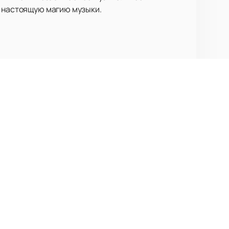
ь настоящую магию музыки.
Заказ и бронирование
+7 (495) 545-46-93
Вопросы и предложения