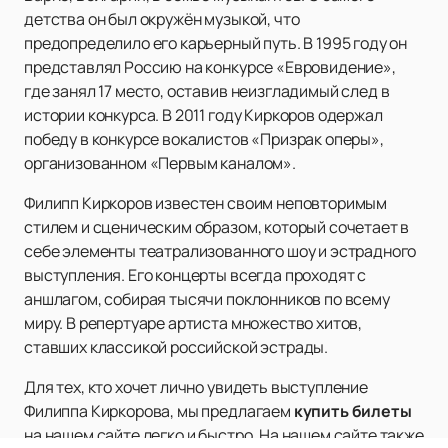
детства он был окружён музыкой, что
предопределило его карьерный путь. В 1995 году он
представлял Россию на конкурсе «Евровидение»,
где занял 17 место, оставив неизгладимый след в
истории конкурса. В 2011 году Киркоров одержал
победу в конкурсе вокалистов «Призрак оперы»,
организованном «Первым каналом».
Филипп Киркоров известен своим неповторимым
стилем и сценическим образом, который сочетает в
себе элементы театрализованного шоу и эстрадного
выступления. Его концерты всегда проходят с
аншлагом, собирая тысячи поклонников по всему
миру. В репертуаре артиста множество хитов,
ставших классикой российской эстрады.
Для тех, кто хочет лично увидеть выступление
Филиппа Киркорова, мы предлагаем
купить билеты
на нашем сайте легко и быстро. На нашем сайте также