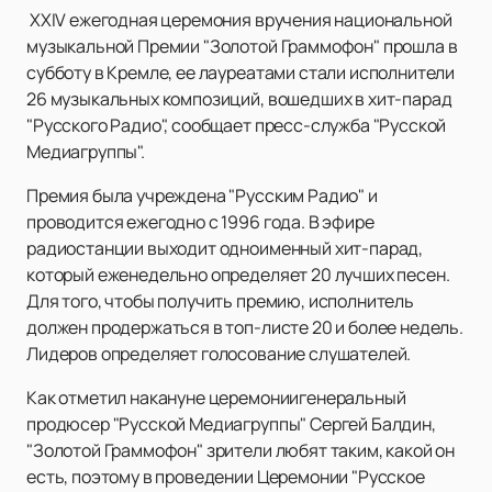
XXIV ежегодная церемония вручения национальной
музыкальной Премии "Золотой Граммофон" прошла в
субботу в Кремле, ее лауреатами стали исполнители
26 музыкальных композиций, вошедших в хит-парад
"Русского Радио", сообщает пресс-служба "Русской
Медиагруппы".
Премия была учреждена "Русским Радио" и
проводится ежегодно с 1996 года. В эфире
радиостанции выходит одноименный хит-парад,
который еженедельно определяет 20 лучших песен.
Для того, чтобы получить премию, исполнитель
должен продержаться в топ-листе 20 и более недель.
Лидеров определяет голосование слушателей.
Как отметил накануне церемониигенеральный
продюсер "Русской Медиагруппы" Сергей Балдин,
"Золотой Граммофон" зрители любят таким, какой он
есть, поэтому в проведении Церемонии "Русское