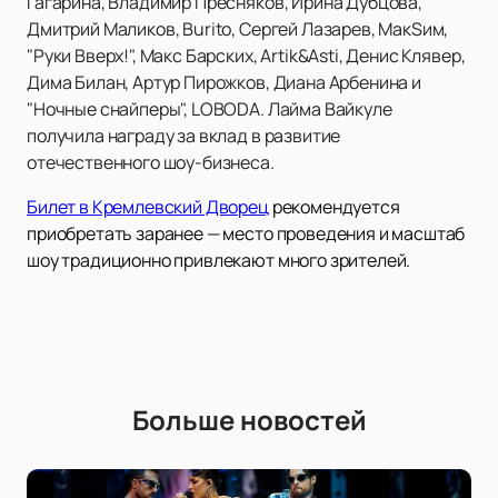
Гагарина, Владимир Пресняков, Ирина Дубцова,
Дмитрий Маликов, Burito, Сергей Лазарев, МакSим,
"Руки Вверх!", Макс Барских, Artik&Asti, Денис Клявер,
Дима Билан, Артур Пирожков, Диана Арбенина и
"Ночные снайперы", LOBODA. Лайма Вайкуле
получила награду за вклад в развитие
отечественного шоу-бизнеса.
Билет в Кремлевский Дворец
рекомендуется
приобретать заранее — место проведения и масштаб
шоу традиционно привлекают много зрителей.
Больше новостей