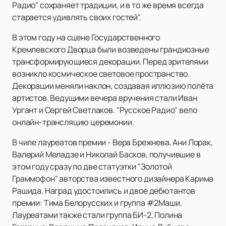
Радио" сохраняет традиции, и в то же время всегда
старается удивлять своих гостей".
В этом году на сцене Государственного
Кремлевского Дворца были возведены грандиозные
трансформирующиеся декорации. Перед зрителями
возникло космическое световое пространство.
Декорации меняли наклон, создавая иллюзию полёта
артистов. Ведущими вечера вручения стали Иван
Ургант и Сергей Светлаков. "Русское Радио" вело
онлайн-трансляцию церемонии.
В чиле лауреатов премии - Вера Брежнева, Ани Лорак,
Валерий Меладзе и Николай Басков, получившие в
этом году сразу по две статуэтки "Золотой
Граммофон" авторства известного дизайнера Карима
Рашида. Наград удостоились и двое дебютантов
премии: Тима Белорусских и группа #2Маши.
Лауреатами также стали группа БИ-2, Полина